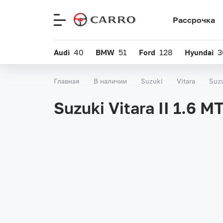
Рассрочка
Меню
сайта
Audi
40
BMW
51
Ford
128
Hyundai
3
Главная
В наличии
Suzuki
Vitara
Suzu
Suzuki Vitara II 1.6 M