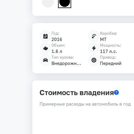
Год:
Коробка:
Характеристики
2016
MT
автомобиля
Объем:
Мощность:
1.6 л
117 л.с.
Тип кузова:
Привод:
Внедорожник 5 дв.
Передний
Стоимость владения
Примерные расходы на автомобиль в год