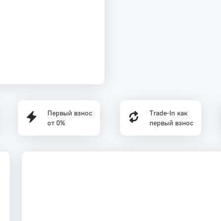
Первый взнос
Trade-In как
от 0%
первый взнос