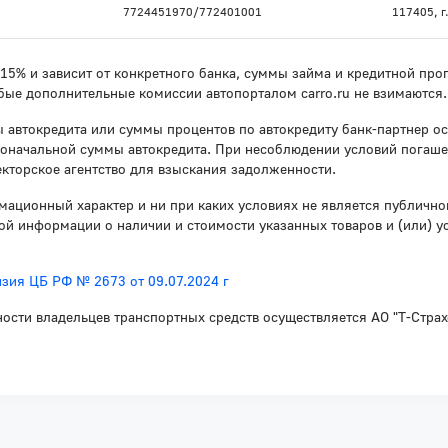
7724451970/772401001
117405, г.
о 15% и зависит от конкретного банка, суммы займа и кредитной п
бые дополнительные комиссии автопорталом carro.ru не взимаются.
 автокредита или суммы процентов по автокредиту банк-партнер ос
воначальной суммы автокредита. При несоблюдении условий погаше
кторское агентство для взыскания задолженности.
мационный характер и ни при каких условиях не является публичн
й информации о наличии и стоимости указанных товаров и (или) у
зия ЦБ РФ № 2673 от 09.07.2024 г
ности владельцев транспортных средств осуществляется АО "Т-Стра