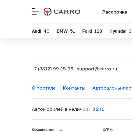
Рассрочка
Меню
сайта
Audi
40
BMW
51
Ford
128
Hyundai
3
+7 (3812) 99-15-96
support@carro.ru
О портале
Контакты
Автосалоны-пар
Автомобилей в наличии:
3 246
Юридическое лицо:
ОГРН: