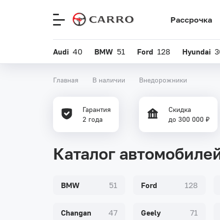
Рассрочка
Меню
сайта
Audi
40
BMW
51
Ford
128
Hyundai
3
Главная
В наличии
Внедорожники
Гарантия
Скидка
2 года
до 300 000 ₽
Каталог автомобиле
BMW
51
Ford
128
Changan
47
Geely
71