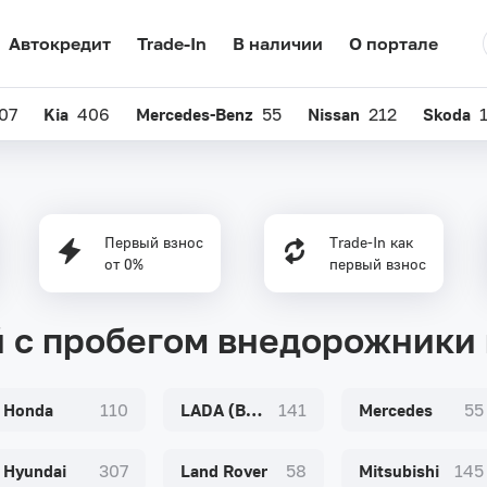
Автокредит
Trade-In
В наличии
О портале
07
Kia
406
Mercedes-Benz
55
Nissan
212
Skoda
Первый взнос
Trade-In как
от 0%
первый взнос
й с пробегом внедорожники 
Honda
110
LADA (ВАЗ)
141
Mercedes
55
Hyundai
307
Land Rover
58
Mitsubishi
145