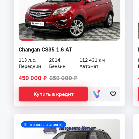
Changan CS35 1.6 AT
113 л.с.
2014
112 431 км
Передний
Бензин
Автомат
459 000 ₽
659 000 ₽
Купить в кредит
Центральная стоянка